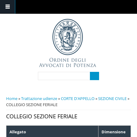
Salta al contenuto principale
FORM DI RICERCA
Cerca
TU SEI QUI
Home
»
Trattazione udienze
»
CORTE D'APPELLO
»
SEZIONE CIVILE
»
COLLEGIO SEZIONE FERIALE
COLLEGIO SEZIONE FERIALE
Allegato
Dimensione