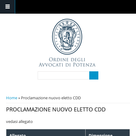
Salta al contenuto principale
FORM DI RICERCA
Cerca
TU SEI QUI
Home
» Proclamazione nuovo eletto CDD
PROCLAMAZIONE NUOVO ELETTO CDD
vedasi allegato
Allegato
Dimensione