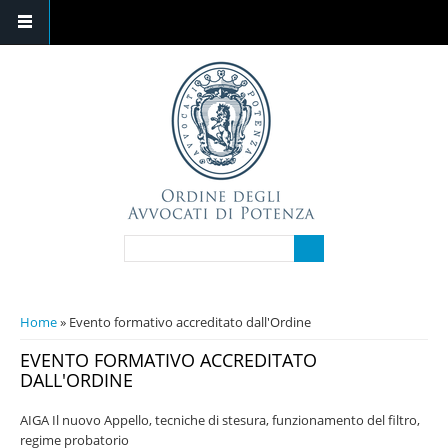
Salta al contenuto principale
FORM DI RICERCA
Cerca
TU SEI QUI
Home
» Evento formativo accreditato dall'Ordine
EVENTO FORMATIVO ACCREDITATO
DALL'ORDINE
AIGA Il nuovo Appello, tecniche di stesura, funzionamento del filtro,
regime probatorio